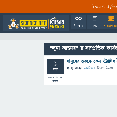
বিজ্ঞান ও প্রযুক্
বী হোম
প্রশ্ন
গরমাগরম
"লুনা আক্তার" র সাম্প্রতিক কার্
মানুষের ত্বককে কেন স্ট্র্যাট
1
21 জুন 2022
"
জীববিজ্ঞান
" বিভাগে
জিজ্ঞাসা
উত্তর
1,094
বার দেখা
হয়েছে