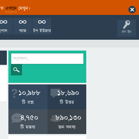
ারিত
এখানে
দেখুন।
পোল
ব্যাজ
টপ ইউজার
লগ ইন
10,988
18,690
টি প্রশ্ন
টি উত্তর
4,750
890,130
টি মন্তব্য
জন সদস্য