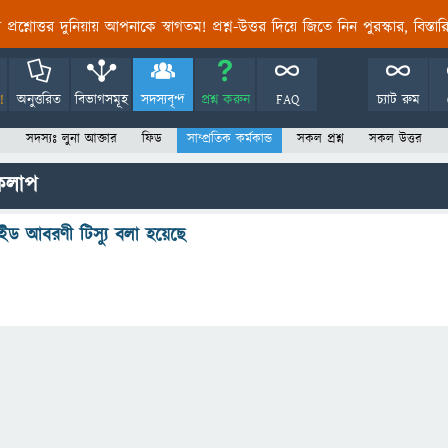
তির প্রশ্নোত্তর দুনিয়ায় আপনাকে স্বাগতম! প্রশ্ন-উত্তর দিয়ে জিতে নিন পুরস্কার, বিস্ত
!
অনুত্তরিত
বিভাগসমূহ
সদস্যবৃন্দ
প্রশ্ন করুন
FAQ
চ্যাট রুম
সদস্যঃ লুনা আক্তার
ফিড
সাম্প্রতিক কর্মকান্ড
সকল প্রশ্ন
সকল উত্তর
যকলাপ
িফাইড আবরণী টিস্যু বলা হয়েছে