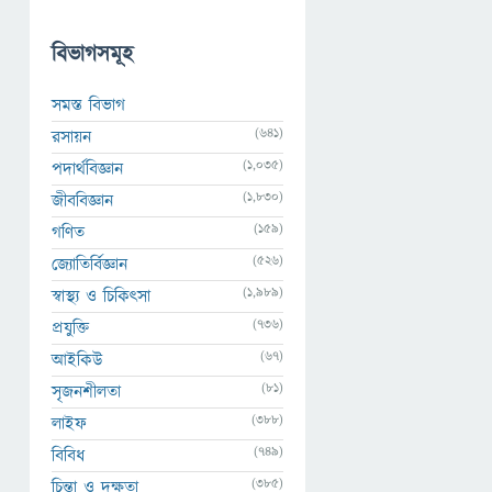
বিভাগসমূহ
সমস্ত বিভাগ
(641)
রসায়ন
(1,035)
পদার্থবিজ্ঞান
(1,830)
জীববিজ্ঞান
(159)
গণিত
(526)
জ্যোতির্বিজ্ঞান
(1,989)
স্বাস্থ্য ও চিকিৎসা
(736)
প্রযুক্তি
(67)
আইকিউ
(81)
সৃজনশীলতা
(388)
লাইফ
(749)
বিবিধ
(385)
চিন্তা ও দক্ষতা