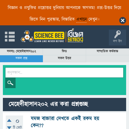
বিজ্ঞান ও প্রযুক্তির প্রশ্নোত্তর দুনিয়ায় আপনাকে স্বাগতম! প্রশ্ন-উত্তর দিয়ে
জিতে নিন পুরস্কার, বিস্তারিত
এখানে
দেখুন।
লগ ইন
সদস্যঃ মেহেদীহাসান২০২
ফিড
সাম্প্রতিক কর্মকান্ড
সকল প্রশ্ন
সকল উত্তর
মেহেদীহাসান২০২ এর করা প্রশ্নগুচ্ছ
যমজ বাচ্চারা দেখতে একই রকম হয়
0
কেন??
টি ভোট