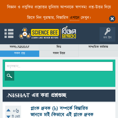
বিজ্ঞান ও প্রযুক্তির প্রশ্নোত্তর দুনিয়ায় আপনাকে স্বাগতম! প্রশ্ন-উত্তর দিয়ে
জিতে নিন পুরস্কার, বিস্তারিত
এখানে
দেখুন।
লগ ইন
সদস্যঃ ̷N̷I̷S̷H̷A̷T
ফিড
সাম্প্রতিক কর্মকান্ড
সকল প্রশ্ন
সকল উত্তর
̷N̷I̷S̷H̷A̷T এর করা প্রশ্নগুচ্ছ
প্লাংক ধ্রুবক (h) সম্পর্কে বিস্তারিত
+6
জানতে চাই।কিভাবে এই প্লাংক ধ্রুবক
টি ভোট