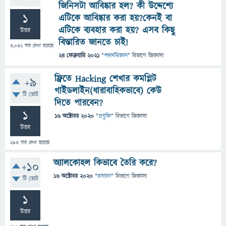
জিনিসটা আবিষ্কার হল? কী উদ্দেশ্যে
1
এটিকে আবিষ্কার করা হয়?কেনই বা
এটিকে ব্যবহার করা হয়? এসব কিছু
উত্তর
বিস্তারিত জানতে চাই!
3,032
বার দেখা হয়েছে
24 ফেব্রুয়ারি 2021
"
পদার্থবিজ্ঞান
" বিভাগে
জিজ্ঞাসা
ফ্রিতে Hacking শেখার কমপ্লিট
+9
গাইডলাইন(ধারাবাহিকভাবে) কেউ
টি ভোট
দিতে পারবেন?
1
16 অক্টোবর 2020
"
প্রযুক্তি
" বিভাগে
জিজ্ঞাসা
উত্তর
293
বার দেখা হয়েছে
অ্যালকোহল কিভাবে তৈরি করে?
+10
16 অক্টোবর 2020
"
রসায়ন
" বিভাগে
জিজ্ঞাসা
টি ভোট
1
উত্তর