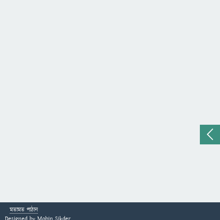
মতামত পাঠান
Designed by
Mobin Sikder