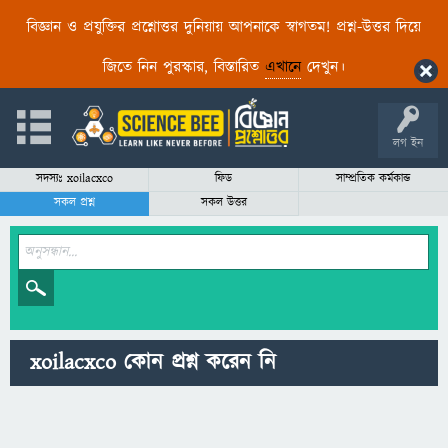
বিজ্ঞান ও প্রযুক্তির প্রশ্নোত্তর দুনিয়ায় আপনাকে স্বাগতম! প্রশ্ন-উত্তর দিয়ে
জিতে নিন পুরস্কার, বিস্তারিত
এখানে
দেখুন।
লগ ইন
সদস্যঃ xoilacxco
ফিড
সাম্প্রতিক কর্মকান্ড
সকল প্রশ্ন
সকল উত্তর
xoilacxco কোন প্রশ্ন করেন নি