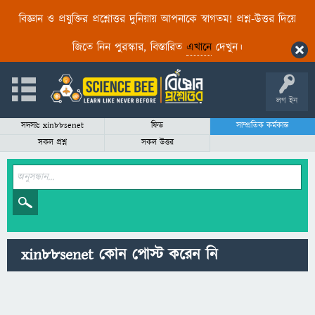
বিজ্ঞান ও প্রযুক্তির প্রশ্নোত্তর দুনিয়ায় আপনাকে স্বাগতম! প্রশ্ন-উত্তর দিয়ে
জিতে নিন পুরস্কার, বিস্তারিত
এখানে
দেখুন।
লগ ইন
সদস্যঃ xin88senet
ফিড
সাম্প্রতিক কর্মকান্ড
সকল প্রশ্ন
সকল উত্তর
xin88senet কোন পোস্ট করেন নি