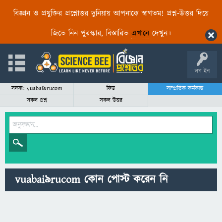
বিজ্ঞান ও প্রযুক্তির প্রশ্নোত্তর দুনিয়ায় আপনাকে স্বাগতম! প্রশ্ন-উত্তর দিয়ে
জিতে নিন পুরস্কার, বিস্তারিত
এখানে
দেখুন।
লগ ইন
সদস্যঃ vuabai9rucom
ফিড
সাম্প্রতিক কর্মকান্ড
সকল প্রশ্ন
সকল উত্তর
vuabai9rucom কোন পোস্ট করেন নি