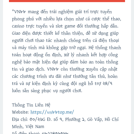
"VN88 mang đến trải nghiệm giải trí trực tuyến
phong phú với nhiều lựa chọn như cá cược thể thao,
casino trực tuyến và slot game đổi thưởng hấp dẫn.
Giao diện được thiết kế thân thiện, dễ sử dụng giúp
người chơi thao tác nhanh chóng trên cả điện thoại
và máy tính mà không gặp trở ngại. Hệ thống thanh
toán hoạt động ổn định, xử lý nhanh kết hợp công
nghệ bảo mật hiện đại giúp đảm bảo an toàn thông
tin và giao dịch. VN88 còn thường xuyên cập nhật
các chương trình ưu đãi như thưởng tân thủ, hoàn
trả và sự kiện định kỳ cùng đội ngũ hỗ trợ 24/7
luôn sẵn sàng phục vụ người chơi.
Thông Tin Liên Hệ
Website:
https://vn88top.me/
Địa chỉ: 50/26G Đ. số 7, Phường 1, Gò Vấp, Hồ Chí
Minh, Việt Nam
Số điện thoại: 0822436368