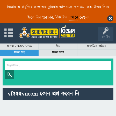
বিজ্ঞান ও প্রযুক্তির প্রশ্নোত্তর দুনিয়ায় আপনাকে স্বাগতম! প্রশ্ন-উত্তর দিয়ে
জিতে নিন পুরস্কার, বিস্তারিত
এখানে
দেখুন।
লগ ইন
সদস্যঃ vf555vncom
ফিড
সাম্প্রতিক কর্মকান্ড
সকল প্রশ্ন
সকল উত্তর
vf555vncom কোন প্রশ্ন করেন নি