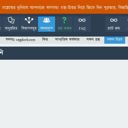
তির প্রশ্নোত্তর দুনিয়ায় আপনাকে স্বাগতম! প্রশ্ন-উত্তর দিয়ে জিতে নিন পুরস্কার, বিস্ত
!
অনুত্তরিত
বিভাগসমূহ
সদস্যবৃন্দ
প্রশ্ন করুন
FAQ
চ্যাট রুম
সদস্যঃ vegdorkcom
ফিড
সাম্প্রতিক কর্মকান্ড
সকল প্রশ্ন
সকল উত্তর
নি