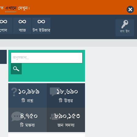
ারিত
এখানে
দেখুন।
পোল
ব্যাজ
টপ ইউজার
লগ ইন
10,989
18,690
টি প্রশ্ন
টি উত্তর
4,750
890,153
টি মন্তব্য
জন সদস্য