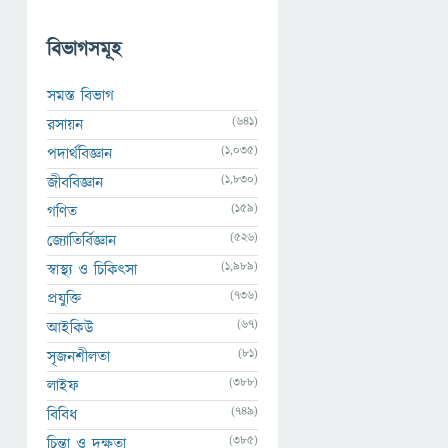
বিভাগসমূহ
সমস্ত বিভাগ
(641)
রসায়ন
(1,035)
পদার্থবিজ্ঞান
(1,830)
জীববিজ্ঞান
(159)
গণিত
(526)
জ্যোতির্বিজ্ঞান
(1,989)
স্বাস্থ্য ও চিকিৎসা
(736)
প্রযুক্তি
(67)
আইকিউ
(81)
সৃজনশীলতা
(388)
লাইফ
(749)
বিবিধ
(385)
চিন্তা ও দক্ষতা