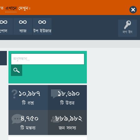
ারিত
এখানে
দেখুন।
পোল
ব্যাজ
টপ ইউজার
লগ ইন
10,987
18,690
টি প্রশ্ন
টি উত্তর
4,750
889,982
টি মন্তব্য
জন সদস্য