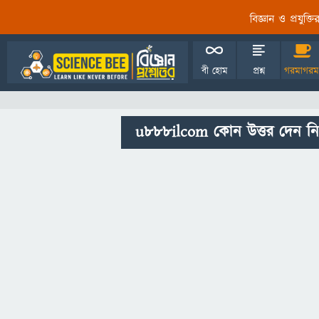
বিজ্ঞান ও প্রযুক্
বী হোম
প্রশ্ন
গরমাগরম
u888ilcom কোন উত্তর দেন নি