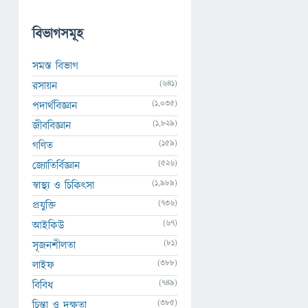
বিভাগসমূহ
সমস্ত বিভাগ
(641)
রসায়ন
(1,035)
পদার্থবিজ্ঞান
(1,829)
জীববিজ্ঞান
(159)
গণিত
(526)
জ্যোতির্বিজ্ঞান
(1,989)
স্বাস্থ্য ও চিকিৎসা
(736)
প্রযুক্তি
(67)
আইকিউ
(81)
সৃজনশীলতা
(388)
লাইফ
(749)
বিবিধ
(385)
চিন্তা ও দক্ষতা