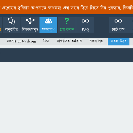
তির প্রশ্নোত্তর দুনিয়ায় আপনাকে স্বাগতম! প্রশ্ন-উত্তর দিয়ে জিতে নিন পুরস্কার, বিস্ত
!
অনুত্তরিত
বিভাগসমূহ
সদস্যবৃন্দ
প্রশ্ন করুন
FAQ
চ্যাট রুম
সদস্যঃ u888ilcom
ফিড
সাম্প্রতিক কর্মকান্ড
সকল প্রশ্ন
সকল উত্তর