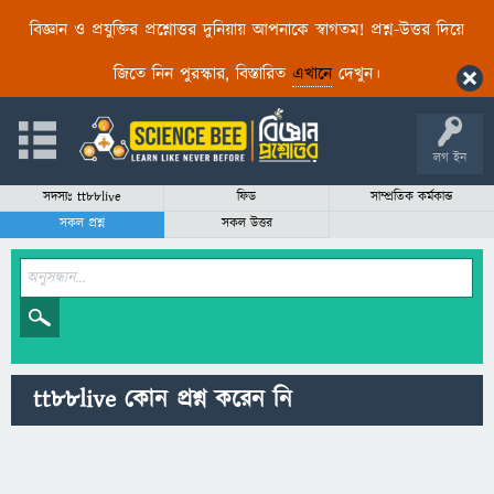
বিজ্ঞান ও প্রযুক্তির প্রশ্নোত্তর দুনিয়ায় আপনাকে স্বাগতম! প্রশ্ন-উত্তর দিয়ে
জিতে নিন পুরস্কার, বিস্তারিত
এখানে
দেখুন।
লগ ইন
সদস্যঃ tt88live
ফিড
সাম্প্রতিক কর্মকান্ড
সকল প্রশ্ন
সকল উত্তর
tt88live কোন প্রশ্ন করেন নি