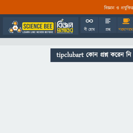
বিজ্ঞান ও প্রযুক্
বী হোম
প্রশ্ন
গরমাগরম
tipclubart কোন প্রশ্ন করেন নি