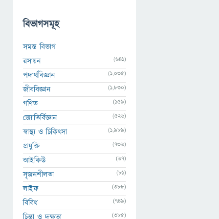
বিভাগসমূহ
সমস্ত বিভাগ
(641)
রসায়ন
(1,035)
পদার্থবিজ্ঞান
(1,830)
জীববিজ্ঞান
(159)
গণিত
(526)
জ্যোতির্বিজ্ঞান
(1,989)
স্বাস্থ্য ও চিকিৎসা
(736)
প্রযুক্তি
(67)
আইকিউ
(81)
সৃজনশীলতা
(388)
লাইফ
(749)
বিবিধ
(385)
চিন্তা ও দক্ষতা