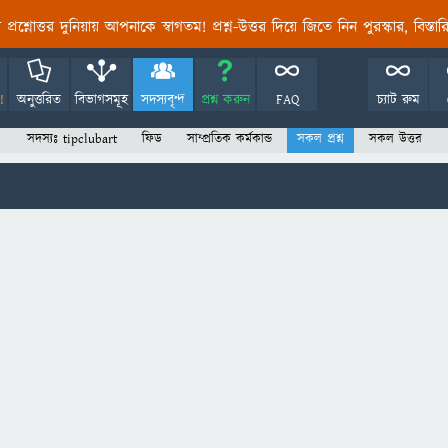
তির প্রশ্নোত্তর দুনিয়ায় আপনাকে স্বাগতম! প্রশ্ন-উত্তর দিয়ে জিতে নিন পুরস্কার, বিস্ত
!
অনুত্তরিত
বিভাগসমূহ
সদস্যবৃন্দ
প্রশ্ন করুন
FAQ
চ্যাট রুম
সদস্যঃ tipclubart
ফিড
সাম্প্রতিক কর্মকান্ড
সকল প্রশ্ন
সকল উত্তর