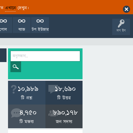
ারিত
এখানে
দেখুন।
পোল
ব্যাজ
টপ ইউজার
লগ ইন
10,989
18,690
টি প্রশ্ন
টি উত্তর
4,750
890,178
টি মন্তব্য
জন সদস্য