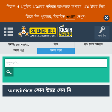
বিজ্ঞান ও প্রযুক্তির প্রশ্নোত্তর দুনিয়ায় আপনাকে স্বাগতম! প্রশ্ন-উত্তর দিয়ে
জিতে নিন পুরস্কার, বিস্তারিত
এখানে
দেখুন।
লগ ইন
সদস্যঃ sunwin7cv
ফিড
সাম্প্রতিক কর্মকান্ড
সকল প্রশ্ন
সকল উত্তর
sunwin7cv কোন উত্তর দেন নি