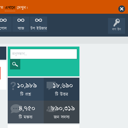
ারিত
এখানে
দেখুন।
পোল
ব্যাজ
টপ ইউজার
লগ ইন
10,989
18,690
টি প্রশ্ন
টি উত্তর
4,750
890,319
টি মন্তব্য
জন সদস্য