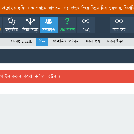
তির প্রশ্নোত্তর দুনিয়ায় আপনাকে স্বাগতম! প্রশ্ন-উত্তর দিয়ে জিতে নিন পুরস্কার, বিস্ত
!
অনুত্তরিত
বিভাগসমূহ
সদস্যবৃন্দ
প্রশ্ন করুন
FAQ
চ্যাট রুম
সদস্যঃ siddik
ফিড
সাম্প্রতিক কর্মকান্ড
সকল প্রশ্ন
সকল উত্তর
লগ ইন করুন
কিংবা
নিবন্ধিত হউন
।