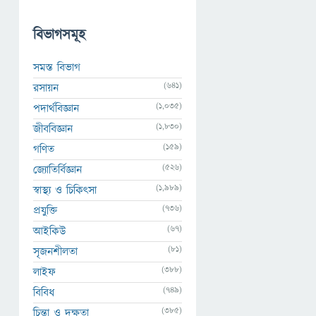
বিভাগসমূহ
সমস্ত বিভাগ
(641)
রসায়ন
(1,035)
পদার্থবিজ্ঞান
(1,830)
জীববিজ্ঞান
(159)
গণিত
(526)
জ্যোতির্বিজ্ঞান
(1,989)
স্বাস্থ্য ও চিকিৎসা
(736)
প্রযুক্তি
(67)
আইকিউ
(81)
সৃজনশীলতা
(388)
লাইফ
(749)
বিবিধ
(385)
চিন্তা ও দক্ষতা