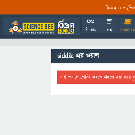
বিজ্ঞান ও প্রযুক্
বী হোম
প্রশ্ন
গরমাগরম
siddik এর ওয়াল
এই ওয়ালে পোস্ট করতে চাইলে দয়া করে