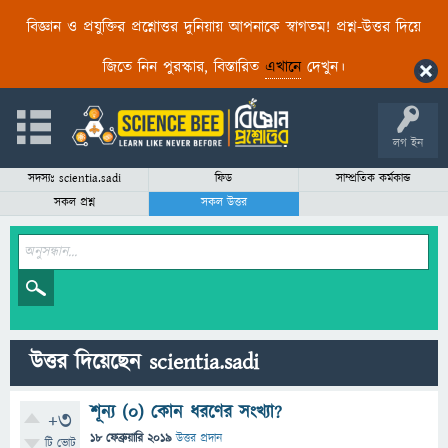
বিজ্ঞান ও প্রযুক্তির প্রশ্নোত্তর দুনিয়ায় আপনাকে স্বাগতম! প্রশ্ন-উত্তর দিয়ে
জিতে নিন পুরস্কার, বিস্তারিত
এখানে
দেখুন।
লগ ইন
সদস্যঃ scientia.sadi
ফিড
সাম্প্রতিক কর্মকান্ড
সকল প্রশ্ন
সকল উত্তর
উত্তর দিয়েছেন scientia.sadi
শূন্য (০) কোন ধরণের সংখ্যা?
+3
18 ফেব্রুয়ারি 2019
উত্তর প্রদান
টি ভোট