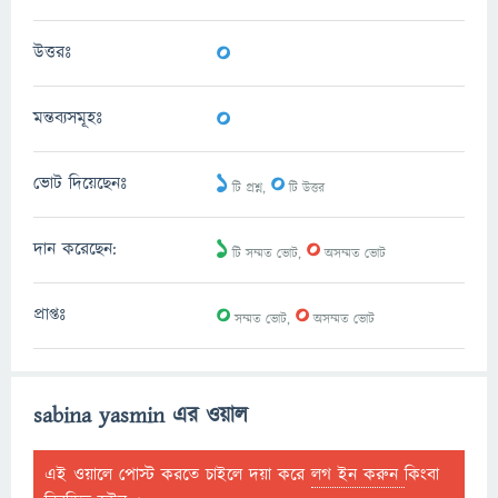
0
উত্তরঃ
0
মন্তব্যসমূহঃ
1
0
ভোট দিয়েছেনঃ
টি প্রশ্ন,
টি উত্তর
1
0
দান করেছেন:
টি সম্মত ভোট,
অসম্মত ভোট
0
0
প্রাপ্তঃ
সম্মত ভোট,
অসম্মত ভোট
sabina yasmin এর ওয়াল
এই ওয়ালে পোস্ট করতে চাইলে দয়া করে
লগ ইন করুন
কিংবা