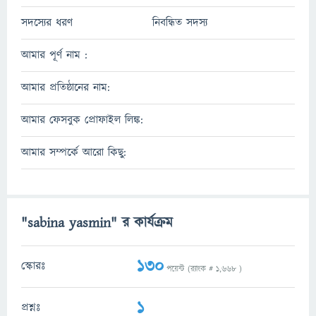
সদস্যের ধরণ
নিবন্ধিত সদস্য
আমার পূর্ণ নাম :
আমার প্রতিষ্ঠানের নাম:
আমার ফেসবুক প্রোফাইল লিঙ্ক:
আমার সম্পর্কে আরো কিছু:
"sabina yasmin" র কার্যক্রম
130
স্কোরঃ
পয়েন্ট (র‌্যাংক #
1,668
)
1
প্রশ্নঃ