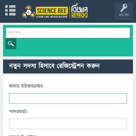
লগ ইন
নতুন সদস্য হিসাবে রেজিস্ট্রেশন করুন
আমার ইউজারনেইম
পাসওয়ার্ডঃ