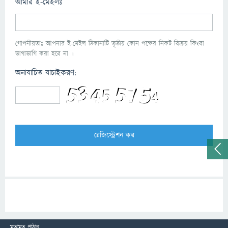
আমার ই-মেইলঃ
গোপনীয়তাঃ আপনার ই-মেইল ঠিকানাটি তৃতীয় কোন পক্ষের নিকট বিক্রয় কিংবা
ভাগাভাগি করা হবে না ।
অনাযাচিত যাচাইকরণ:
মতামত পাঠান