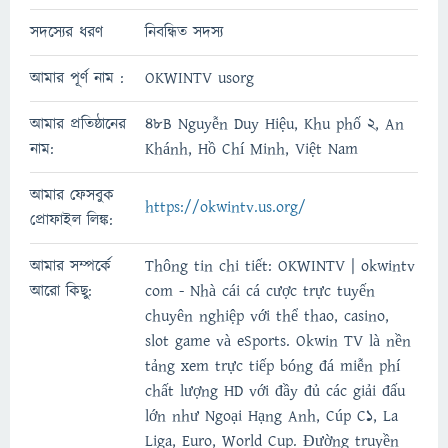
সদস্যের ধরণ
নিবন্ধিত সদস্য
আমার পূর্ণ নাম :
OKWINTV usorg
আমার প্রতিষ্ঠানের
48B Nguyễn Duy Hiệu, Khu phố 2, An
নাম:
Khánh, Hồ Chí Minh, Việt Nam
আমার ফেসবুক
https://okwintv.us.org/
প্রোফাইল লিঙ্ক:
আমার সম্পর্কে
Thông tin chi tiết: OKWINTV | okwintv
আরো কিছু:
com - Nhà cái cá cược trực tuyến
chuyên nghiệp với thể thao, casino,
slot game và eSports. Okwin TV là nền
tảng xem trực tiếp bóng đá miễn phí
chất lượng HD với đầy đủ các giải đấu
lớn như Ngoại Hạng Anh, Cúp C1, La
Liga, Euro, World Cup. Đường truyền