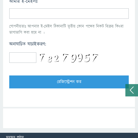
আমার ই-মেইলঃ
গোপনীয়তাঃ আপনার ই-মেইল ঠিকানাটি তৃতীয় কোন পক্ষের নিকট বিক্রয় কিংবা
ভাগাভাগি করা হবে না ।
অনাযাচিত যাচাইকরণ:
মতামত পাঠান