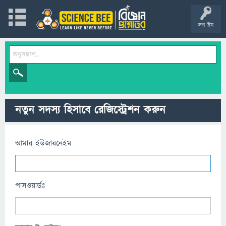
লগ ইন
নতুন সদস্য হিসাবে রেজিস্ট্রেশন করুন
আমার ইউজারনেইম
পাসওয়ার্ডঃ