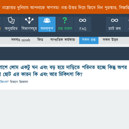
তির প্রশ্নোত্তর দুনিয়ায় আপনাকে স্বাগতম! প্রশ্ন-উত্তর দিয়ে জিতে নিন পুরস্কার, বিস্ত
!
অনুত্তরিত
বিভাগসমূহ
সদস্যবৃন্দ
প্রশ্ন করুন
FAQ
চ্যাট রুম
সদস্যঃ nirob
ফিড
সাম্প্রতিক কর্মকান্ড
সকল প্রশ্ন
সকল উত্তর
াশে লোম একটু ঘন এবং বড় হয়ে দাড়িতে পরিনত হচ্ছে কিন্তু অপর
 ছোট এর কারন কি এবং আর চিকিৎসা কি?
 চিকিৎসা
" বিভাগে
জিজ্ঞাসা