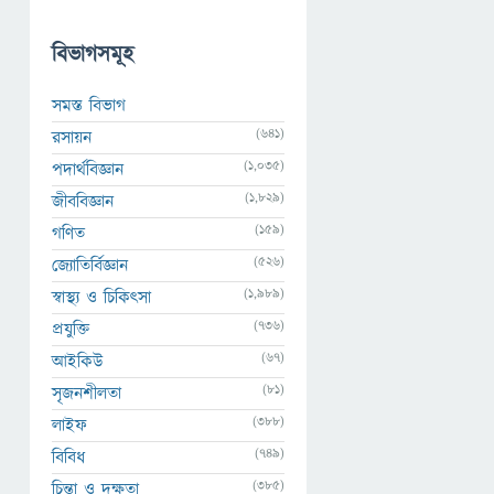
বিভাগসমূহ
সমস্ত বিভাগ
(641)
রসায়ন
(1,035)
পদার্থবিজ্ঞান
(1,829)
জীববিজ্ঞান
(159)
গণিত
(526)
জ্যোতির্বিজ্ঞান
(1,989)
স্বাস্থ্য ও চিকিৎসা
(736)
প্রযুক্তি
(67)
আইকিউ
(81)
সৃজনশীলতা
(388)
লাইফ
(749)
বিবিধ
(385)
চিন্তা ও দক্ষতা