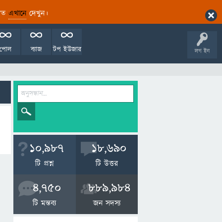
ারিত
এখানে
দেখুন।
পোল
ব্যাজ
টপ ইউজার
লগ ইন
10,987
18,690
টি প্রশ্ন
টি উত্তর
4,750
889,984
টি মন্তব্য
জন সদস্য