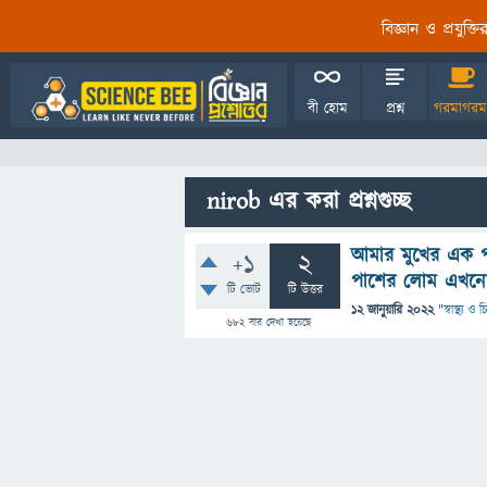
বিজ্ঞান ও প্রযুক্
বী হোম
প্রশ্ন
গরমাগরম
nirob এর করা প্রশ্নগুচ্ছ
আমার মুখের এক প
+1
2
পাশের লোম এখনো
টি ভোট
টি উত্তর
12 জানুয়ারি 2022
"
স্বাস্থ্য ও
682
বার দেখা হয়েছে