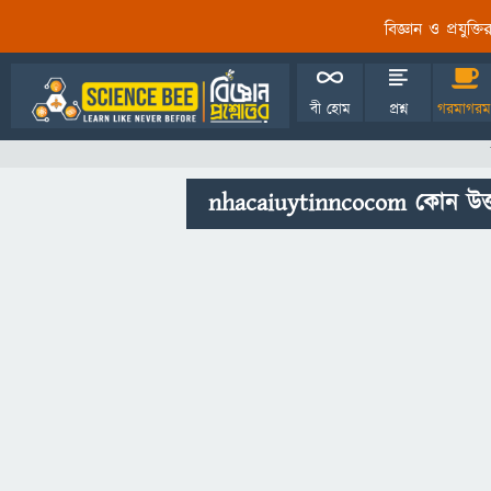
বিজ্ঞান ও প্রযুক্
বী হোম
প্রশ্ন
গরমাগরম
nhacaiuytinncocom কোন উত্ত