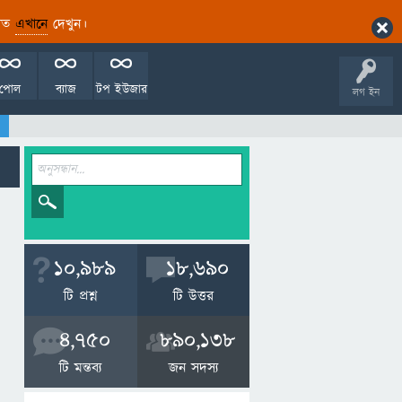
ারিত
এখানে
দেখুন।
পোল
ব্যাজ
টপ ইউজার
লগ ইন
10,989
18,690
টি প্রশ্ন
টি উত্তর
4,750
890,138
টি মন্তব্য
জন সদস্য