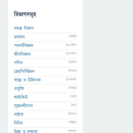
বিভাগসমূহ
সমস্ত বিভাগ
(641)
রসায়ন
(1,035)
পদার্থবিজ্ঞান
(1,830)
জীববিজ্ঞান
(159)
গণিত
(526)
জ্যোতির্বিজ্ঞান
(1,989)
স্বাস্থ্য ও চিকিৎসা
(736)
প্রযুক্তি
(67)
আইকিউ
(81)
সৃজনশীলতা
(388)
লাইফ
(749)
বিবিধ
(385)
চিন্তা ও দক্ষতা