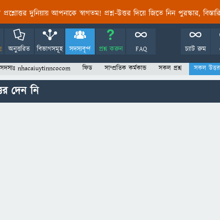
তির প্রশ্নোত্তর দুনিয়ায় আপনাকে স্বাগতম! প্রশ্ন-উত্তর দিয়ে জিতে নিন পুরস্কার, বিস্ত
!
অনুত্তরিত
বিভাগসমূহ
সদস্যবৃন্দ
প্রশ্ন করুন
FAQ
চ্যাট রুম
সদস্যঃ nhacaiuytinncocom
ফিড
সাম্প্রতিক কর্মকান্ড
সকল প্রশ্ন
সকল উত্তর
র দেন নি