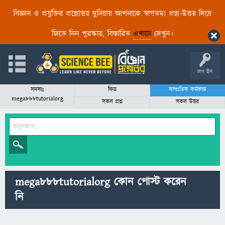
বিজ্ঞান ও প্রযুক্তির প্রশ্নোত্তর দুনিয়ায় আপনাকে স্বাগতম! প্রশ্ন-উত্তর দিয়ে
জিতে নিন পুরস্কার, বিস্তারিত
এখানে
দেখুন।
লগ ইন
সদস্যঃ
ফিড
সাম্প্রতিক কর্মকান্ড
mega888tutorialorg
সকল প্রশ্ন
সকল উত্তর
mega888tutorialorg কোন পোস্ট করেন
নি