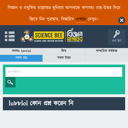
বিজ্ঞান ও প্রযুক্তির প্রশ্নোত্তর দুনিয়ায় আপনাকে স্বাগতম! প্রশ্ন-উত্তর দিয়ে
জিতে নিন পুরস্কার, বিস্তারিত
এখানে
দেখুন।
লগ ইন
সদস্যঃ lu88lol
ফিড
সাম্প্রতিক কর্মকান্ড
সকল প্রশ্ন
সকল উত্তর
lu88lol কোন প্রশ্ন করেন নি