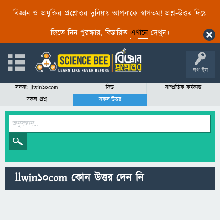
বিজ্ঞান ও প্রযুক্তির প্রশ্নোত্তর দুনিয়ায় আপনাকে স্বাগতম! প্রশ্ন-উত্তর দিয়ে
জিতে নিন পুরস্কার, বিস্তারিত
এখানে
দেখুন।
লগ ইন
সদস্যঃ llwin10com
ফিড
সাম্প্রতিক কর্মকান্ড
সকল প্রশ্ন
সকল উত্তর
llwin10com কোন উত্তর দেন নি