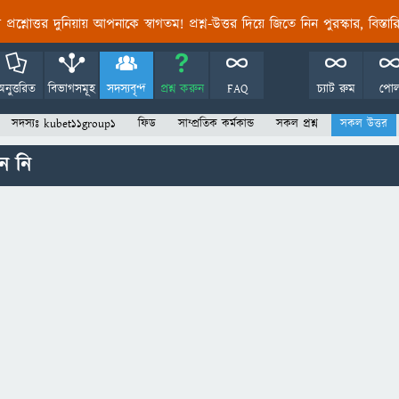
তির প্রশ্নোত্তর দুনিয়ায় আপনাকে স্বাগতম! প্রশ্ন-উত্তর দিয়ে জিতে নিন পুরস্কার, বিস্ত
অনুত্তরিত
বিভাগসমূহ
সদস্যবৃন্দ
প্রশ্ন করুন
FAQ
চ্যাট রুম
পো
সদস্যঃ kubet11group1
ফিড
সাম্প্রতিক কর্মকান্ড
সকল প্রশ্ন
সকল উত্তর
ন নি