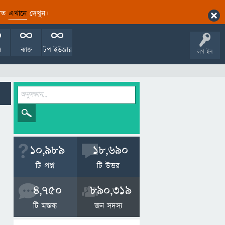
ারিত
এখানে
দেখুন।
ল
ব্যাজ
টপ ইউজার
লগ ইন
10,989
18,690
টি প্রশ্ন
টি উত্তর
4,750
890,319
টি মন্তব্য
জন সদস্য