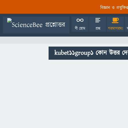
বিজ্ঞান ও প্রযুক্
বী হোম
প্রশ্ন
গরমাগরম!
kubet11group1 কোন উত্তর দে