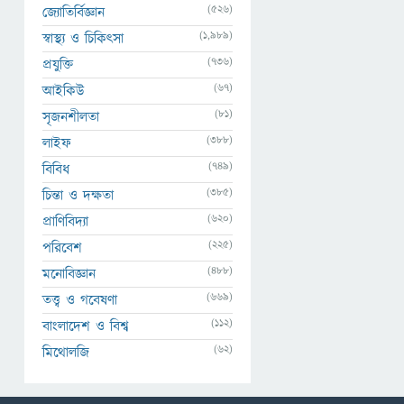
(526)
জ্যোতির্বিজ্ঞান
(1,989)
স্বাস্থ্য ও চিকিৎসা
(736)
প্রযুক্তি
(67)
আইকিউ
(81)
সৃজনশীলতা
(388)
লাইফ
(749)
বিবিধ
(385)
চিন্তা ও দক্ষতা
(620)
প্রাণিবিদ্যা
(225)
পরিবেশ
(488)
মনোবিজ্ঞান
(669)
তত্ত্ব ও গবেষণা
(112)
বাংলাদেশ ও বিশ্ব
(62)
মিথোলজি