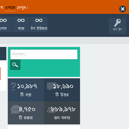
ারিত
এখানে
দেখুন।
পোল
ব্যাজ
টপ ইউজার
লগ ইন
10,987
18,690
টি প্রশ্ন
টি উত্তর
4,750
889,978
টি মন্তব্য
জন সদস্য