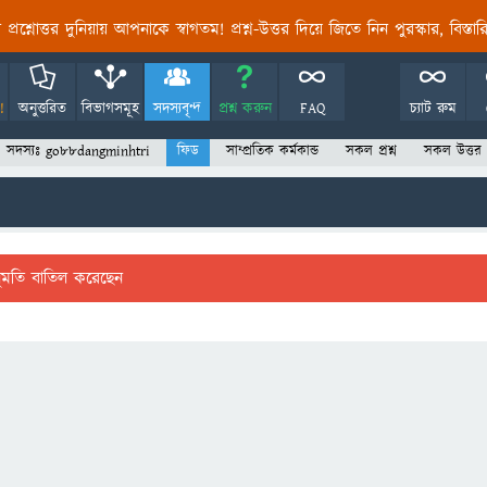
তির প্রশ্নোত্তর দুনিয়ায় আপনাকে স্বাগতম! প্রশ্ন-উত্তর দিয়ে জিতে নিন পুরস্কার, বিস্ত
!
অনুত্তরিত
বিভাগসমূহ
সদস্যবৃন্দ
প্রশ্ন করুন
FAQ
চ্যাট রুম
সদস্যঃ go88dangminhtri
ফিড
সাম্প্রতিক কর্মকান্ড
সকল প্রশ্ন
সকল উত্তর
ুমতি বাতিল করেছেন