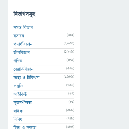
বিভাগসমূহ
সমস্ত বিভাগ
(641)
রসায়ন
(1,035)
পদার্থবিজ্ঞান
(1,829)
জীববিজ্ঞান
(159)
গণিত
(526)
জ্যোতির্বিজ্ঞান
(1,989)
স্বাস্থ্য ও চিকিৎসা
(736)
প্রযুক্তি
(67)
আইকিউ
(81)
সৃজনশীলতা
(388)
লাইফ
(749)
বিবিধ
(385)
চিন্তা ও দক্ষতা