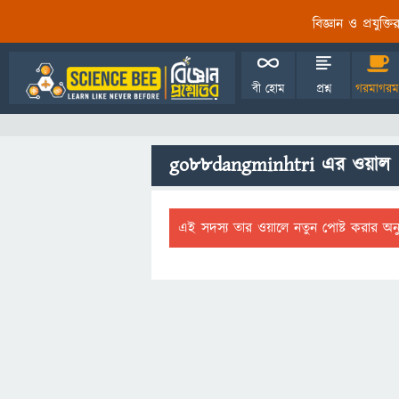
বিজ্ঞান ও প্রযুক্
বী হোম
প্রশ্ন
গরমাগরম
go88dangminhtri এর ওয়াল
এই সদস্য তার ওয়ালে নতুন পোষ্ট করার অন