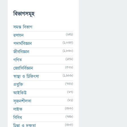
বিভাগসমূহ
সমস্ত বিভাগ
(641)
রসায়ন
(1,035)
পদার্থবিজ্ঞান
(1,830)
জীববিজ্ঞান
(159)
গণিত
(526)
জ্যোতির্বিজ্ঞান
(1,989)
স্বাস্থ্য ও চিকিৎসা
(736)
প্রযুক্তি
(67)
আইকিউ
(81)
সৃজনশীলতা
(388)
লাইফ
(749)
বিবিধ
(385)
চিন্তা ও দক্ষতা