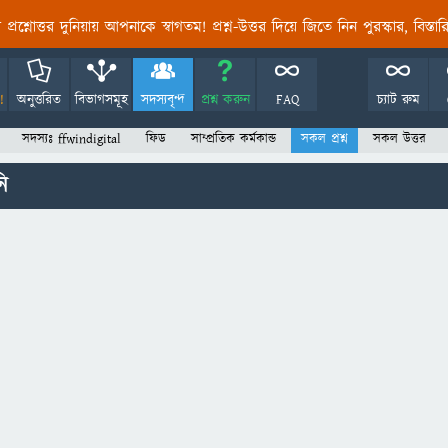
তির প্রশ্নোত্তর দুনিয়ায় আপনাকে স্বাগতম! প্রশ্ন-উত্তর দিয়ে জিতে নিন পুরস্কার, বিস্ত
!
অনুত্তরিত
বিভাগসমূহ
সদস্যবৃন্দ
প্রশ্ন করুন
FAQ
চ্যাট রুম
সদস্যঃ ffwindigital
ফিড
সাম্প্রতিক কর্মকান্ড
সকল প্রশ্ন
সকল উত্তর
ি