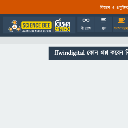
বিজ্ঞান ও প্রযুক্
বী হোম
প্রশ্ন
গরমাগরম
ffwindigital কোন প্রশ্ন করেন ন