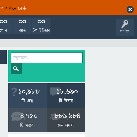
ারিত
এখানে
দেখুন।
পোল
ব্যাজ
টপ ইউজার
লগ ইন
10,988
18,690
টি প্রশ্ন
টি উত্তর
4,750
889,984
টি মন্তব্য
জন সদস্য