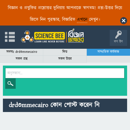
বিজ্ঞান ও প্রযুক্তির প্রশ্নোত্তর দুনিয়ায় আপনাকে স্বাগতম! প্রশ্ন-উত্তর দিয়ে
জিতে নিন পুরস্কার, বিস্তারিত
এখানে
দেখুন।
লগ ইন
সদস্যঃ drd3mmecairo
ফিড
সাম্প্রতিক কর্মকান্ড
সকল প্রশ্ন
সকল উত্তর
drd3mmecairo কোন পোস্ট করেন নি