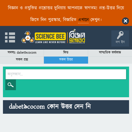
বিজ্ঞান ও প্রযুক্তির প্রশ্নোত্তর দুনিয়ায় আপনাকে স্বাগতম! প্রশ্ন-উত্তর দিয়ে
জিতে নিন পুরস্কার, বিস্তারিত
এখানে
দেখুন।
লগ ইন
সদস্যঃ dabet9cocom
ফিড
সাম্প্রতিক কর্মকান্ড
সকল প্রশ্ন
সকল উত্তর
dabet9cocom কোন উত্তর দেন নি