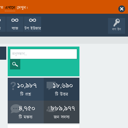
ারিত
এখানে
দেখুন।
ল
ব্যাজ
টপ ইউজার
লগ ইন
10,987
18,690
টি প্রশ্ন
টি উত্তর
4,750
889,977
টি মন্তব্য
জন সদস্য