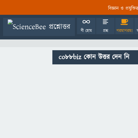
বিজ্ঞান ও প্রযুক্
বী হোম
প্রশ্ন
গরমাগরম!
co88biz কোন উত্তর দেন নি