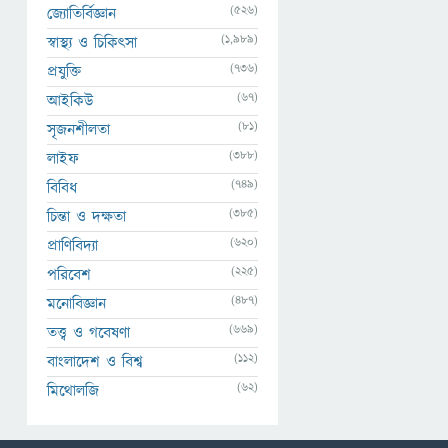
(526)
জ্যোতির্বিজ্ঞান
(1,989)
স্বাস্থ্য ও চিকিৎসা
(736)
প্রযুক্তি
(67)
আইকিউ
(81)
সৃজনশীলতা
(388)
লাইফ
(749)
বিবিধ
(385)
চিন্তা ও দক্ষতা
(620)
প্রাণিবিদ্যা
(225)
পরিবেশ
(487)
মনোবিজ্ঞান
(669)
তত্ত্ব ও গবেষণা
(112)
বাংলাদেশ ও বিশ্ব
(62)
মিথোলজি