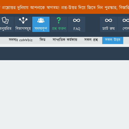
তির প্রশ্নোত্তর দুনিয়ায় আপনাকে স্বাগতম! প্রশ্ন-উত্তর দিয়ে জিতে নিন পুরস্কার, বিস্ত
অনুত্তরিত
বিভাগসমূহ
সদস্যবৃন্দ
প্রশ্ন করুন
FAQ
চ্যাট রুম
পো
সদস্যঃ co88biz
ফিড
সাম্প্রতিক কর্মকান্ড
সকল প্রশ্ন
সকল উত্তর