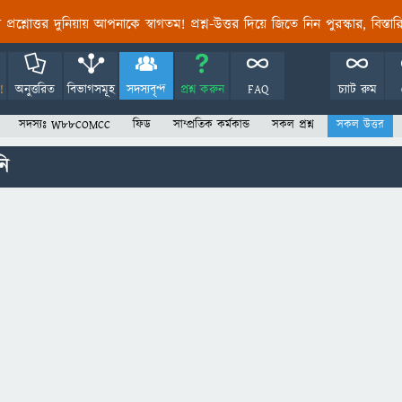
তির প্রশ্নোত্তর দুনিয়ায় আপনাকে স্বাগতম! প্রশ্ন-উত্তর দিয়ে জিতে নিন পুরস্কার, বিস্ত
!
অনুত্তরিত
বিভাগসমূহ
সদস্যবৃন্দ
প্রশ্ন করুন
FAQ
চ্যাট রুম
সদস্যঃ W88COMCC
ফিড
সাম্প্রতিক কর্মকান্ড
সকল প্রশ্ন
সকল উত্তর
ি