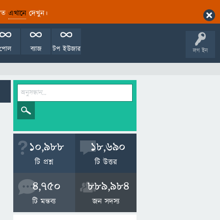
ারিত
এখানে
দেখুন।
পোল
ব্যাজ
টপ ইউজার
লগ ইন
10,988
18,690
টি প্রশ্ন
টি উত্তর
4,750
889,984
টি মন্তব্য
জন সদস্য