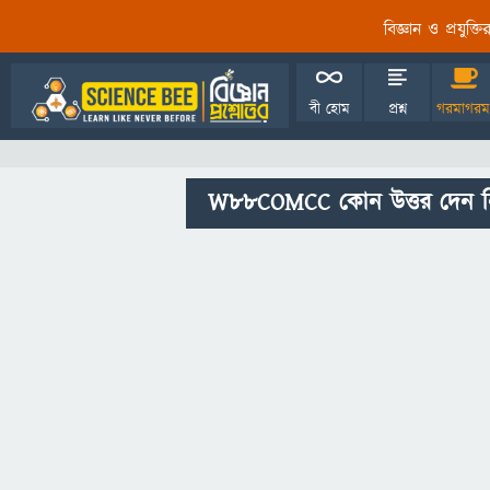
বিজ্ঞান ও প্রযুক্
বী হোম
প্রশ্ন
গরমাগরম
W88COMCC কোন উত্তর দেন ন