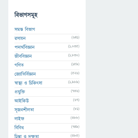
বিভাগসমূহ
সমস্ত বিভাগ
(641)
রসায়ন
(1,035)
পদার্থবিজ্ঞান
(1,830)
জীববিজ্ঞান
(159)
গণিত
(526)
জ্যোতির্বিজ্ঞান
(1,989)
স্বাস্থ্য ও চিকিৎসা
(736)
প্রযুক্তি
(67)
আইকিউ
(81)
সৃজনশীলতা
(388)
লাইফ
(749)
বিবিধ
(385)
চিন্তা ও দক্ষতা