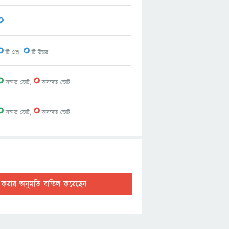
0
0
0
টি প্রশ্ন,
টি উত্তর
0
0
সম্মত ভোট,
অসম্মত ভোট
0
0
সম্মত ভোট,
অসম্মত ভোট
ট করার অনুমতি বাতিল করেছেন