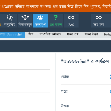
তির প্রশ্নোত্তর দুনিয়ায় আপনাকে স্বাগতম! প্রশ্ন-উত্তর দিয়ে জিতে নিন পুরস্কার, বিস্ত
!
অনুত্তরিত
বিভাগসমূহ
সদস্যবৃন্দ
প্রশ্ন করুন
FAQ
চ্যাট রুম
দস্যঃ Uu888chat
ফিড
সাম্প্রতিক কর্মকান্ড
সকল প্রশ্ন
সকল উত্তর
Badg
"Uu888chat" র কার্যক্রম
স্কোরঃ
প্রশ্নঃ
উত্তরঃ