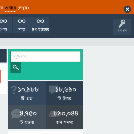
ারিত
এখানে
দেখুন।
পোল
ব্যাজ
টপ ইউজার
লগ ইন
10,988
18,690
টি প্রশ্ন
টি উত্তর
4,750
890,044
টি মন্তব্য
জন সদস্য