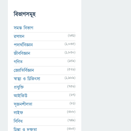
বিভাগসমূহ
সমস্ত বিভাগ
(641)
রসায়ন
(1,035)
পদার্থবিজ্ঞান
(1,830)
জীববিজ্ঞান
(159)
গণিত
(526)
জ্যোতির্বিজ্ঞান
(1,989)
স্বাস্থ্য ও চিকিৎসা
(736)
প্রযুক্তি
(67)
আইকিউ
(81)
সৃজনশীলতা
(388)
লাইফ
(749)
বিবিধ
(385)
চিন্তা ও দক্ষতা