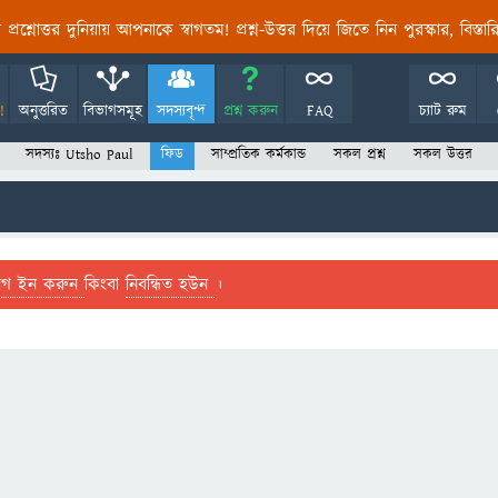
তির প্রশ্নোত্তর দুনিয়ায় আপনাকে স্বাগতম! প্রশ্ন-উত্তর দিয়ে জিতে নিন পুরস্কার, বিস্ত
!
অনুত্তরিত
বিভাগসমূহ
সদস্যবৃন্দ
প্রশ্ন করুন
FAQ
চ্যাট রুম
সদস্যঃ Utsho Paul
ফিড
সাম্প্রতিক কর্মকান্ড
সকল প্রশ্ন
সকল উত্তর
লগ ইন করুন
কিংবা
নিবন্ধিত হউন
।