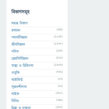
বিভাগসমূহ
সমস্ত বিভাগ
(641)
রসায়ন
(1,035)
পদার্থবিজ্ঞান
(1,830)
জীববিজ্ঞান
(159)
গণিত
(526)
জ্যোতির্বিজ্ঞান
(1,989)
স্বাস্থ্য ও চিকিৎসা
(736)
প্রযুক্তি
(67)
আইকিউ
(81)
সৃজনশীলতা
(388)
লাইফ
(749)
বিবিধ
(385)
চিন্তা ও দক্ষতা