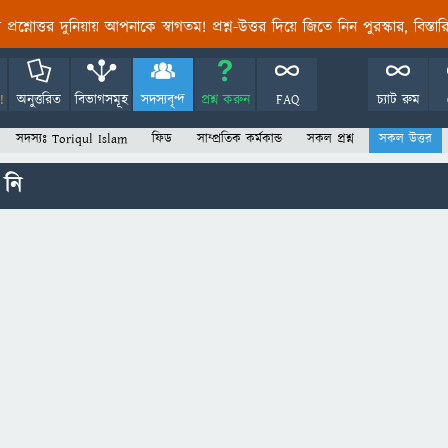
তির প্রশ্নোত্তর দুনিয়ায় আপনাকে স্বাগতম! প্রশ্ন-উত্তর দিয়ে জিতে নিন পুরস্কার, বিস্ত
!
অনুত্তরিত
বিভাগসমূহ
সদস্যবৃন্দ
প্রশ্ন করুন
FAQ
চ্যাট রুম
সদস্যঃ Toriqul Islam
ফিড
সাম্প্রতিক কর্মকান্ড
সকল প্রশ্ন
সকল উত্তর
 নি