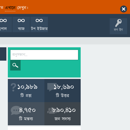
ারিত
এখানে
দেখুন।
পোল
ব্যাজ
টপ ইউজার
লগ ইন
10,989
18,690
টি প্রশ্ন
টি উত্তর
4,750
890,410
টি মন্তব্য
জন সদস্য