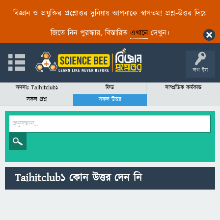
বিজ্ঞান ও প্রযুক্তির প্রশ্নোত্তর দুনিয়ায় আপনাকে স্বাগতম! প্রশ্ন-উত্তর দিয়ে
জিতে নিন পুরস্কার, বিস্তারিত
এখানে
দেখুন।
লগ ইন
সদস্যঃ Taihitclub1
ফিড
সাম্প্রতিক কর্মকান্ড
সকল প্রশ্ন
সকল উত্তর
Taihitclub1 কোন উত্তর দেন নি