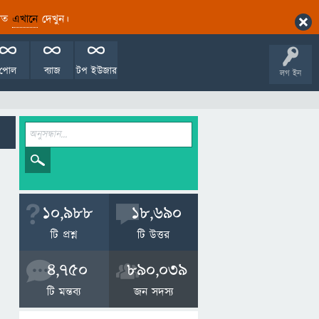
ারিত
এখানে
দেখুন।
পোল
ব্যাজ
টপ ইউজার
লগ ইন
10,988
18,690
টি প্রশ্ন
টি উত্তর
4,750
890,039
টি মন্তব্য
জন সদস্য