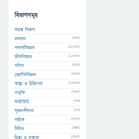
বিভাগসমূহ
সমস্ত বিভাগ
(641)
রসায়ন
(1,035)
পদার্থবিজ্ঞান
(1,830)
জীববিজ্ঞান
(159)
গণিত
(526)
জ্যোতির্বিজ্ঞান
(1,989)
স্বাস্থ্য ও চিকিৎসা
(736)
প্রযুক্তি
(67)
আইকিউ
(81)
সৃজনশীলতা
(388)
লাইফ
(749)
বিবিধ
(385)
চিন্তা ও দক্ষতা