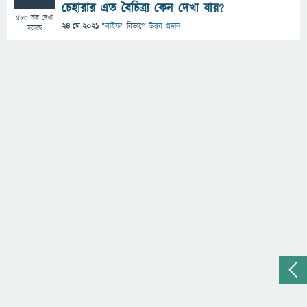
চেহারার এত বৈচিত্র‍্য কেন দেখা যায়?
580
বার দেখা
24 মে 2021
"
লাইফ
" বিভাগে
উত্তর প্রদান
হয়েছে