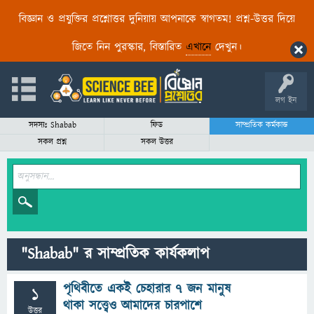
বিজ্ঞান ও প্রযুক্তির প্রশ্নোত্তর দুনিয়ায় আপনাকে স্বাগতম! প্রশ্ন-উত্তর দিয়ে
জিতে নিন পুরস্কার, বিস্তারিত
এখানে
দেখুন।
লগ ইন
সদস্যঃ Shabab
ফিড
সাম্প্রতিক কর্মকান্ড
সকল প্রশ্ন
সকল উত্তর
"Shabab" র সাম্প্রতিক কার্যকলাপ
পৃথিবীতে একই চেহারার ৭ জন মানুষ
1
থাকা সত্ত্বেও আমাদের চারপাশে
উত্তর