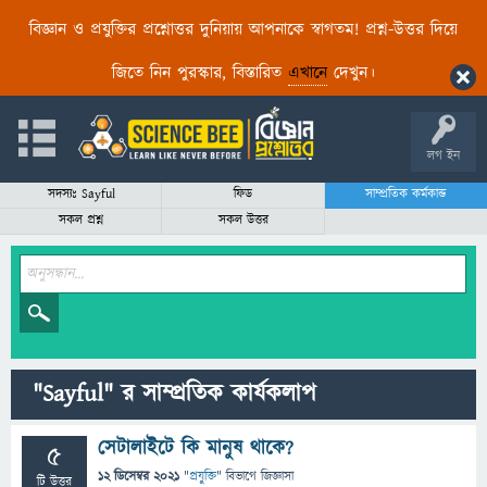
বিজ্ঞান ও প্রযুক্তির প্রশ্নোত্তর দুনিয়ায় আপনাকে স্বাগতম! প্রশ্ন-উত্তর দিয়ে
জিতে নিন পুরস্কার, বিস্তারিত
এখানে
দেখুন।
লগ ইন
সদস্যঃ Sayful
ফিড
সাম্প্রতিক কর্মকান্ড
সকল প্রশ্ন
সকল উত্তর
"Sayful" র সাম্প্রতিক কার্যকলাপ
সেটালাইটে কি মানুষ থাকে?
5
12 ডিসেম্বর 2021
"
প্রযুক্তি
" বিভাগে
জিজ্ঞাসা
টি উত্তর