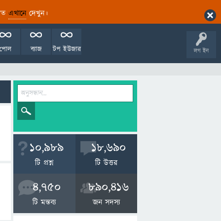
ারিত
এখানে
দেখুন।
পোল
ব্যাজ
টপ ইউজার
লগ ইন
10,989
18,690
টি প্রশ্ন
টি উত্তর
4,750
890,416
টি মন্তব্য
জন সদস্য