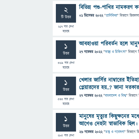
বিভিন্ন পশু-পাখির নামকরণ 
2
01 ডিসেম্বর 2022
"
প্রাণিবিদ্যা
" বিভাগে
জিজ্ঞাসা
টি উত্তর
617
বার দেখা
হয়েছে
আবহাওয়া পরিবর্তন হলে মানু
1
27 নভেম্বর 2022
"
স্বাস্থ্য ও চিকিৎসা
" বিভাগে
উত্তর
369
বার দেখা
হয়েছে
খেলার জার্সির নাম্বারের ইতি
1
প্লেয়ারদের হয়..? জানা দরকার
উত্তর
27 নভেম্বর 2022
"
বাংলাদেশ ও বিশ্ব
" বিভাগে
543
বার দেখা
হয়েছে
মানুষের মৃত্যুর কিছুক্ষনের ম
1
আগেও দেহটা স্বাভাবিক ছিল
উত্তর
26 নভেম্বর 2022
"
তত্ত্ব ও গবেষণা
" বিভাগে
জ
285
বার দেখা