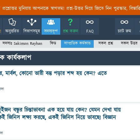
তির প্রশ্নোত্তর দুনিয়ায় আপনাকে স্বাগতম! প্রশ্ন-উত্তর দিয়ে জিতে নিন পুরস্কার, বিস্ত
!
অনুত্তরিত
বিভাগসমূহ
সদস্যবৃন্দ
প্রশ্ন করুন
FAQ
চ্যাট রুম
সদস্যঃ Sakimon Rayhan
ফিড
সাম্প্রতিক কর্মকান্ড
সকল প্রশ্ন
সকল উত্তর
ক কার্যকলাপ
, মার্বল, কোনো ভারী বস্তু পড়ার শব্দ হয় কেন? এতে
ঞাসা
ুইজন বন্ধুর চিন্তাভাবনা এক হয়ে যায় কেন? যেমন দেখা যায়
 জিনিস লক্ষ্য করছে, একই জিনিস নিয়ে ভাবছে! বিজ্ঞান
াসা