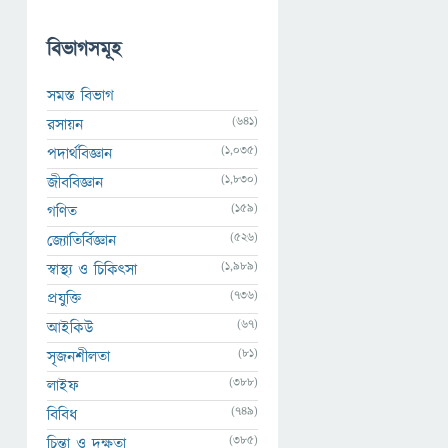
বিভাগসমূহ
সমস্ত বিভাগ
(641)
রসায়ন
(1,035)
পদার্থবিজ্ঞান
(1,830)
জীববিজ্ঞান
(159)
গণিত
(526)
জ্যোতির্বিজ্ঞান
(1,989)
স্বাস্থ্য ও চিকিৎসা
(736)
প্রযুক্তি
(67)
আইকিউ
(81)
সৃজনশীলতা
(388)
লাইফ
(749)
বিবিধ
(385)
চিন্তা ও দক্ষতা