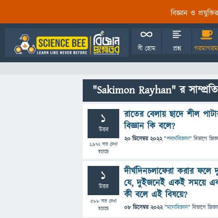
বিজ্ঞান ও প্রযুক্
বী হোম
প্রশ্ন
গরমাগরম
"Sakimon Rayhan" র সাম্প্রতি
রাতের বেলায় ছাদে শীল পাটার
1
বিজ্ঞান কি বলে?
উত্তর
20 ডিসেম্বর 2022
"
পদার্থবিজ্ঞান
" বিভাগে
জিজ্
1,972
বার দেখা
হয়েছে
দীর্ঘদিনচলাফেরা করার ফলে দ
1
যে, দুইজনেই একই সময়ে একই
উত্তর
কী বলে এই বিষয়ে?
588
বার দেখা
08 ডিসেম্বর 2022
"
মনোবিজ্ঞান
" বিভাগে
জিজ্ঞ
হয়েছে