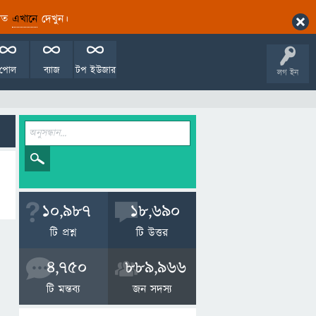
ারিত
এখানে
দেখুন।
পোল
ব্যাজ
টপ ইউজার
লগ ইন
10,987
18,690
টি প্রশ্ন
টি উত্তর
4,750
889,966
টি মন্তব্য
জন সদস্য