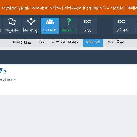
তির প্রশ্নোত্তর দুনিয়ায় আপনাকে স্বাগতম! প্রশ্ন-উত্তর দিয়ে জিতে নিন পুরস্কার, বিস্ত
!
অনুত্তরিত
বিভাগসমূহ
সদস্যবৃন্দ
প্রশ্ন করুন
FAQ
চ্যাট রুম
সদস্যঃ Riaz
ফিড
সাম্প্রতিক কর্মকান্ড
সকল প্রশ্ন
সকল উত্তর
কী?
িভাগে
জিজ্ঞাসা