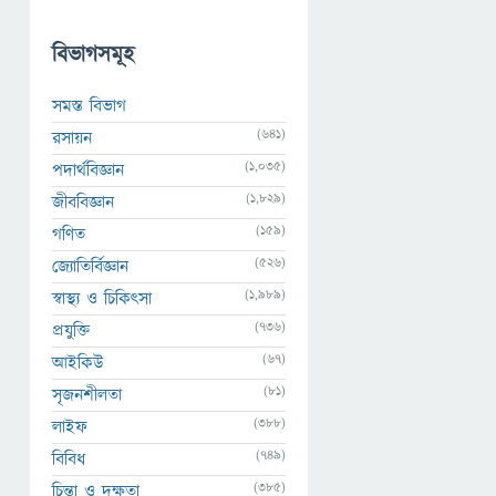
বিভাগসমূহ
সমস্ত বিভাগ
(641)
রসায়ন
(1,035)
পদার্থবিজ্ঞান
(1,829)
জীববিজ্ঞান
(159)
গণিত
(526)
জ্যোতির্বিজ্ঞান
(1,989)
স্বাস্থ্য ও চিকিৎসা
(736)
প্রযুক্তি
(67)
আইকিউ
(81)
সৃজনশীলতা
(388)
লাইফ
(749)
বিবিধ
(385)
চিন্তা ও দক্ষতা