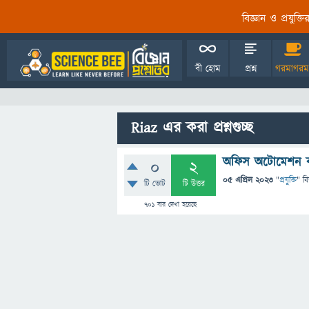
বিজ্ঞান ও প্রযুক্
বী হোম
প্রশ্ন
গরমাগরম
Riaz এর করা প্রশ্নগুচ্ছ
অফিস অটোমেশন 
0
2
05 এপ্রিল 2023
"
প্রযুক্তি
" ব
টি ভোট
টি উত্তর
701
বার দেখা হয়েছে