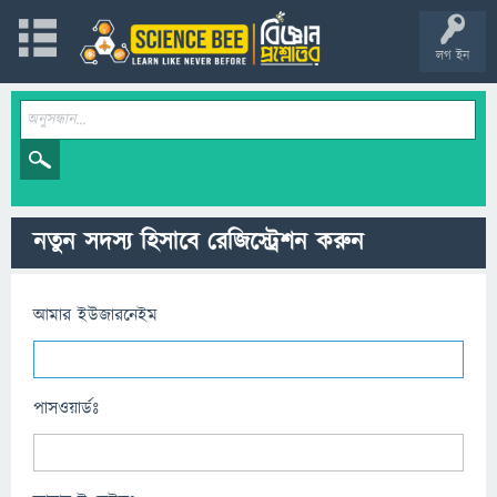
লগ ইন
নতুন সদস্য হিসাবে রেজিস্ট্রেশন করুন
আমার ইউজারনেইম
পাসওয়ার্ডঃ