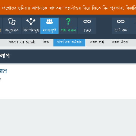
তির প্রশ্নোত্তর দুনিয়ায় আপনাকে স্বাগতম! প্রশ্ন-উত্তর দিয়ে জিতে নিন পুরস্কার, বিস্ত
!
অনুত্তরিত
বিভাগসমূহ
সদস্যবৃন্দ
প্রশ্ন করুন
FAQ
চ্যাট রুম
সদস্যঃ RH Nirob
ফিড
সাম্প্রতিক কর্মকান্ড
সকল প্রশ্ন
সকল উত্তর
কলাপ
য়??
া