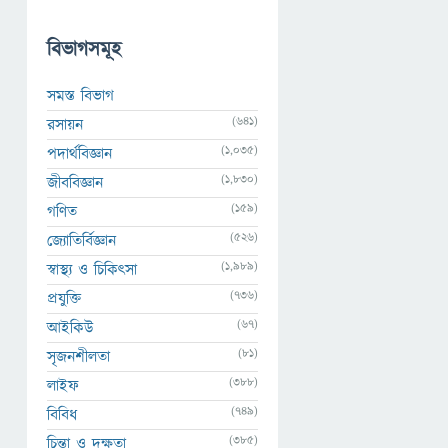
বিভাগসমূহ
সমস্ত বিভাগ
(641)
রসায়ন
(1,035)
পদার্থবিজ্ঞান
(1,830)
জীববিজ্ঞান
(159)
গণিত
(526)
জ্যোতির্বিজ্ঞান
(1,989)
স্বাস্থ্য ও চিকিৎসা
(736)
প্রযুক্তি
(67)
আইকিউ
(81)
সৃজনশীলতা
(388)
লাইফ
(749)
বিবিধ
(385)
চিন্তা ও দক্ষতা