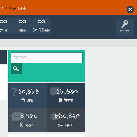
ারিত
এখানে
দেখুন।
পোল
ব্যাজ
টপ ইউজার
লগ ইন
10,989
18,690
টি প্রশ্ন
টি উত্তর
4,750
890,425
টি মন্তব্য
জন সদস্য