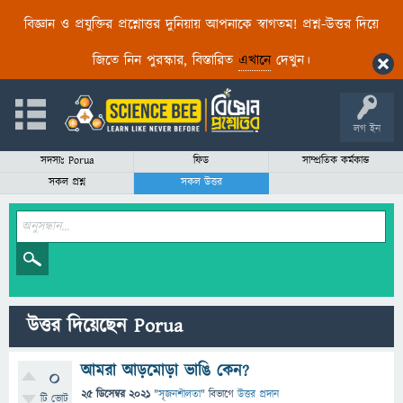
বিজ্ঞান ও প্রযুক্তির প্রশ্নোত্তর দুনিয়ায় আপনাকে স্বাগতম! প্রশ্ন-উত্তর দিয়ে
জিতে নিন পুরস্কার, বিস্তারিত
এখানে
দেখুন।
লগ ইন
সদস্যঃ Porua
ফিড
সাম্প্রতিক কর্মকান্ড
সকল প্রশ্ন
সকল উত্তর
উত্তর দিয়েছেন Porua
আমরা আড়মোড়া ভাঙি কেন?
0
25 ডিসেম্বর 2021
"
সৃজনশীলতা
" বিভাগে
উত্তর প্রদান
টি ভোট