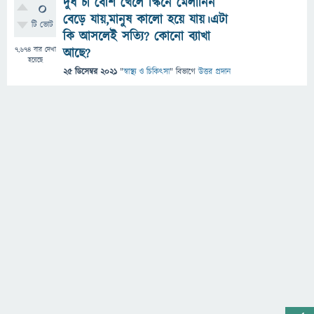
দুধ চা বেশি খেলে স্কিনে মেলানিন
0
বেড়ে যায়,মানুষ কালো হয়ে যায়।এটা
টি ভোট
কি আসলেই সত্যি? কোনো ব্যাখা
7,674
বার দেখা
আছে?
হয়েছে
25 ডিসেম্বর 2021
"
স্বাস্থ্য ও চিকিৎসা
" বিভাগে
উত্তর প্রদান