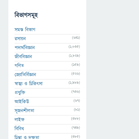
বিভাগসমূহ
সমস্ত বিভাগ
(641)
রসায়ন
(1,035)
পদার্থবিজ্ঞান
(1,829)
জীববিজ্ঞান
(159)
গণিত
(526)
জ্যোতির্বিজ্ঞান
(1,989)
স্বাস্থ্য ও চিকিৎসা
(736)
প্রযুক্তি
(67)
আইকিউ
(81)
সৃজনশীলতা
(388)
লাইফ
(749)
বিবিধ
(385)
চিন্তা ও দক্ষতা