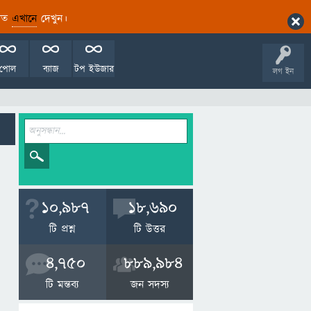
ারিত
এখানে
দেখুন।
পোল
ব্যাজ
টপ ইউজার
লগ ইন
10,987
18,690
টি প্রশ্ন
টি উত্তর
4,750
889,984
টি মন্তব্য
জন সদস্য