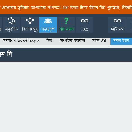
তির প্রশ্নোত্তর দুনিয়ায় আপনাকে স্বাগতম! প্রশ্ন-উত্তর দিয়ে জিতে নিন পুরস্কার, বিস্ত
!
অনুত্তরিত
বিভাগসমূহ
সদস্যবৃন্দ
প্রশ্ন করুন
FAQ
চ্যাট রুম
সদস্যঃ M.Wasef Hoque
ফিড
সাম্প্রতিক কর্মকান্ড
সকল প্রশ্ন
সকল উত্তর
েন নি