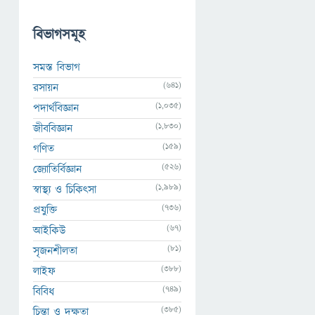
বিভাগসমূহ
সমস্ত বিভাগ
(641)
রসায়ন
(1,035)
পদার্থবিজ্ঞান
(1,830)
জীববিজ্ঞান
(159)
গণিত
(526)
জ্যোতির্বিজ্ঞান
(1,989)
স্বাস্থ্য ও চিকিৎসা
(736)
প্রযুক্তি
(67)
আইকিউ
(81)
সৃজনশীলতা
(388)
লাইফ
(749)
বিবিধ
(385)
চিন্তা ও দক্ষতা