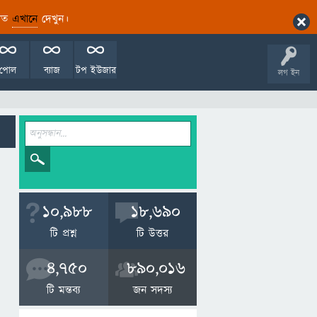
ারিত
এখানে
দেখুন।
পোল
ব্যাজ
টপ ইউজার
লগ ইন
10,988
18,690
টি প্রশ্ন
টি উত্তর
4,750
890,016
টি মন্তব্য
জন সদস্য