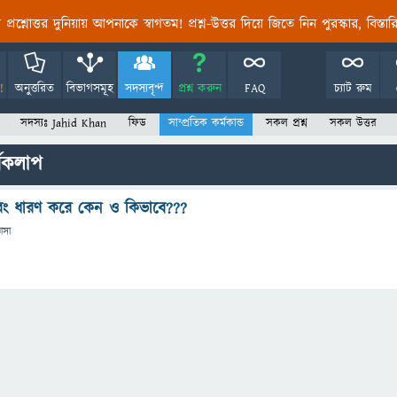
তির প্রশ্নোত্তর দুনিয়ায় আপনাকে স্বাগতম! প্রশ্ন-উত্তর দিয়ে জিতে নিন পুরস্কার, বিস্ত
!
অনুত্তরিত
বিভাগসমূহ
সদস্যবৃন্দ
প্রশ্ন করুন
FAQ
চ্যাট রুম
সদস্যঃ Jahid Khan
ফিড
সাম্প্রতিক কর্মকান্ড
সকল প্রশ্ন
সকল উত্তর
্যকলাপ
 রং ধারণ করে কেন ও কিভাবে???
ঞাসা