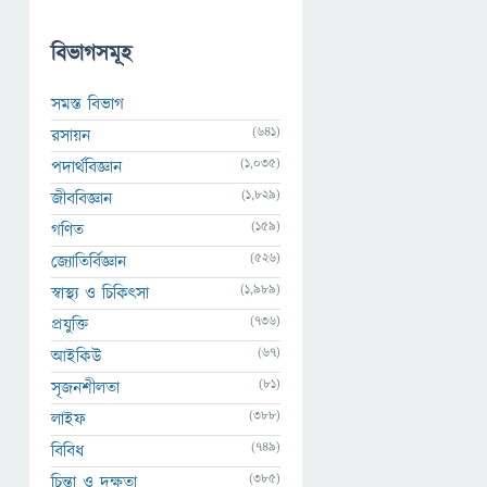
বিভাগসমূহ
সমস্ত বিভাগ
(641)
রসায়ন
(1,035)
পদার্থবিজ্ঞান
(1,829)
জীববিজ্ঞান
(159)
গণিত
(526)
জ্যোতির্বিজ্ঞান
(1,989)
স্বাস্থ্য ও চিকিৎসা
(736)
প্রযুক্তি
(67)
আইকিউ
(81)
সৃজনশীলতা
(388)
লাইফ
(749)
বিবিধ
(385)
চিন্তা ও দক্ষতা