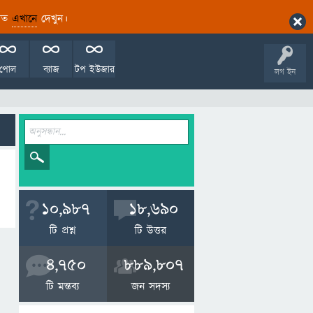
ারিত
এখানে
দেখুন।
পোল
ব্যাজ
টপ ইউজার
লগ ইন
10,987
18,690
টি প্রশ্ন
টি উত্তর
4,750
889,807
টি মন্তব্য
জন সদস্য