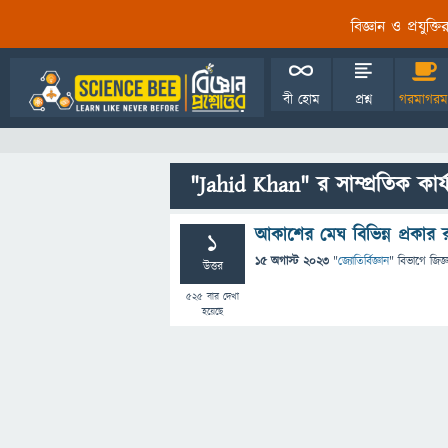
বিজ্ঞান ও প্রযুক্
বী হোম
প্রশ্ন
গরমাগরম
"Jahid Khan" র সাম্প্রতিক কার
আকাশের মেঘ বিভিন্ন প্রকার
1
15 অগাস্ট 2023
"
জ্যোতির্বিজ্ঞান
" বিভাগে
জিজ্
উত্তর
525
বার দেখা
হয়েছে