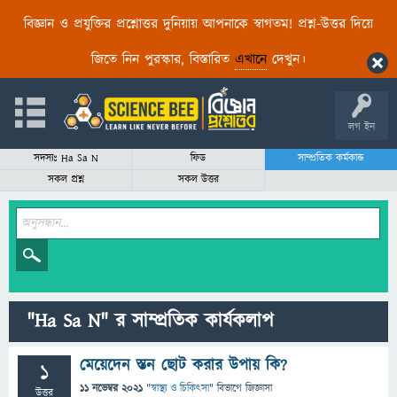
বিজ্ঞান ও প্রযুক্তির প্রশ্নোত্তর দুনিয়ায় আপনাকে স্বাগতম! প্রশ্ন-উত্তর দিয়ে
জিতে নিন পুরস্কার, বিস্তারিত
এখানে
দেখুন।
লগ ইন
সদস্যঃ Ha Sa N
ফিড
সাম্প্রতিক কর্মকান্ড
সকল প্রশ্ন
সকল উত্তর
"Ha Sa N" র সাম্প্রতিক কার্যকলাপ
মেয়েদেন স্তন ছোট করার উপায় কি?
1
11 নভেম্বর 2021
"
স্বাস্থ্য ও চিকিৎসা
" বিভাগে
জিজ্ঞাসা
উত্তর