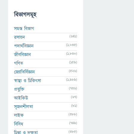
বিভাগসমূহ
সমস্ত বিভাগ
(641)
রসায়ন
(1,035)
পদার্থবিজ্ঞান
(1,830)
জীববিজ্ঞান
(159)
গণিত
(526)
জ্যোতির্বিজ্ঞান
(1,989)
স্বাস্থ্য ও চিকিৎসা
(736)
প্রযুক্তি
(67)
আইকিউ
(81)
সৃজনশীলতা
(388)
লাইফ
(749)
বিবিধ
(385)
চিন্তা ও দক্ষতা