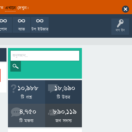
ারিত
এখানে
দেখুন।
পোল
ব্যাজ
টপ ইউজার
লগ ইন
10,988
18,690
টি প্রশ্ন
টি উত্তর
4,750
890,119
টি মন্তব্য
জন সদস্য