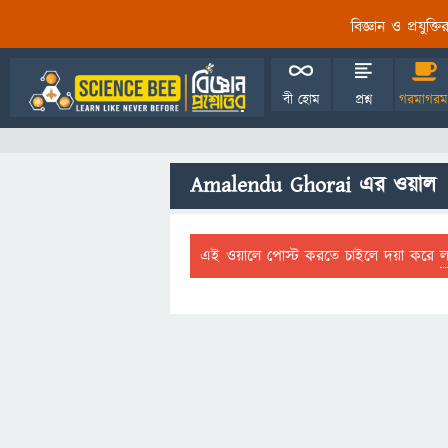
বিজ্ঞান ও প্রযুক্
বী হোম
প্রশ্ন
গরমাগরম
Amalendu Ghorai এর ওয়াল
এই ওয়ালে পোস্ট করতে চাইলে দয়া করে