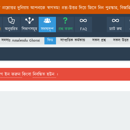
তির প্রশ্নোত্তর দুনিয়ায় আপনাকে স্বাগতম! প্রশ্ন-উত্তর দিয়ে জিতে নিন পুরস্কার, বিস্ত
!
অনুত্তরিত
বিভাগসমূহ
সদস্যবৃন্দ
প্রশ্ন করুন
FAQ
চ্যাট রুম
সদস্যঃ Amalendu Ghorai
ফিড
সাম্প্রতিক কর্মকান্ড
সকল প্রশ্ন
সকল উত্তর
লগ ইন করুন
কিংবা
নিবন্ধিত হউন
।