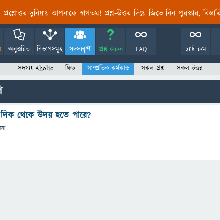
তির প্রশ্নোত্তর দুনিয়ায় আপনাকে স্বাগতম! প্রশ্ন-উত্তর দিয়ে জিতে নিন পুরস্কার, বিস্ত
!
অনুত্তরিত
বিভাগসমূহ
সদস্যবৃন্দ
প্রশ্ন করুন
FAQ
চ্যাট রুম
সদস্যঃ Aholic
ফিড
সাম্প্রতিক কর্মকান্ড
সকল প্রশ্ন
সকল উত্তর
প
িম দিক থেকে উদয় হতে পারে?
াসা