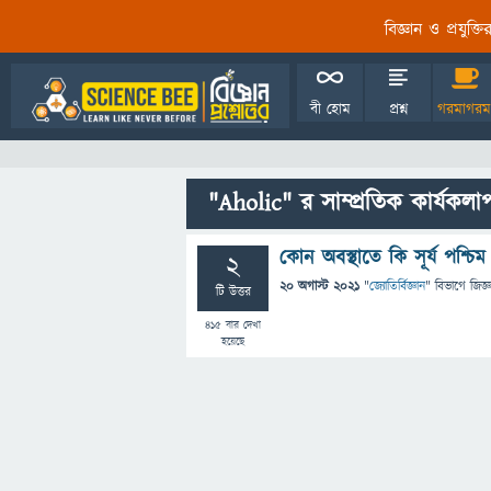
বিজ্ঞান ও প্রযুক্
বী হোম
প্রশ্ন
গরমাগরম
"Aholic" র সাম্প্রতিক কার্যকলা
কোন অবস্থাতে কি সূর্য পশ্চ
2
20 অগাস্ট 2021
"
জ্যোতির্বিজ্ঞান
" বিভাগে
জিজ্ঞ
টি উত্তর
415
বার দেখা
হয়েছে