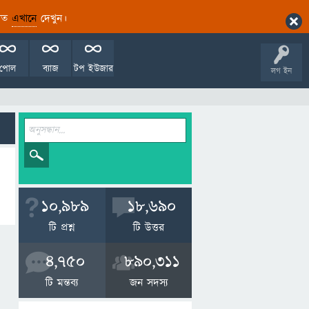
ারিত
এখানে
দেখুন।
পোল
ব্যাজ
টপ ইউজার
লগ ইন
10,989
18,690
টি প্রশ্ন
টি উত্তর
4,750
890,311
টি মন্তব্য
জন সদস্য