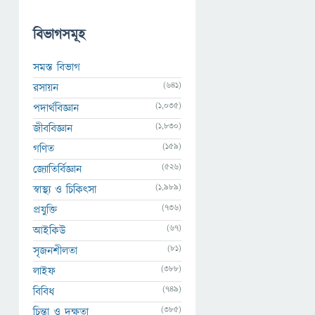
বিভাগসমূহ
সমস্ত বিভাগ
(641)
রসায়ন
(1,035)
পদার্থবিজ্ঞান
(1,830)
জীববিজ্ঞান
(159)
গণিত
(526)
জ্যোতির্বিজ্ঞান
(1,989)
স্বাস্থ্য ও চিকিৎসা
(736)
প্রযুক্তি
(67)
আইকিউ
(81)
সৃজনশীলতা
(388)
লাইফ
(749)
বিবিধ
(385)
চিন্তা ও দক্ষতা